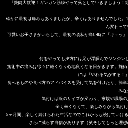
『贅肉大歓迎！ガンガン筋膜やって落としていきましょう！
確かに最初は痛みもありましたが、辛くはありませんでした。
ん変わって
可愛いお子さまがいらして、最初の頃私が痛い時に『キュッ』
何をやっても夕方には足が浮腫んでジンジン
施術中の痛みは徐々に軽くなり心地良くなる日がきます。施術
には『やれる気がする！
食べるものや食べ方のアドバイスを受けて気を付けたり、簡単
みな
気付けば服のサイズが変わり、家族や職場の
全く辛くなくて、楽しみながら気付け
5ヶ月間、楽しく続けられた生活なのでこれからも続けていけ
さらに減らす自信があります（笑そしてもっと理想