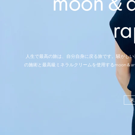
moon＆a
ra
人生で最高の旅は、自分自身に戻る旅です。騒がしい
の施術と最高級ミネラルクリームを使用するmoon＆arom
来